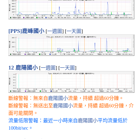
[PPS]鹿峰國小
[
一週圖
] [
一天圖
]
12 鹿陽國小
[
一週圖
] [
一天圖
]
斷線警報：無來自
鹿陽國小
流量，持續 超過60分鐘。
斷線警報：無送出至
鹿陽國小
流量，持續 超過60分鐘，介
面可能關閉。
流量低限警報：最近一小時來自
鹿陽國小
平均流量低於
100bit/sec。