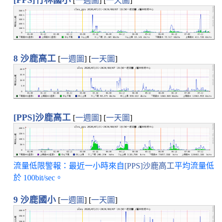
[
一週圖
] [
一天圖
]
8 沙鹿高工
[
一週圖
] [
一天圖
]
[PPS]沙鹿高工
[
一週圖
] [
一天圖
]
流量低限警報：最近一小時來自
[PPS]沙鹿高工
平均流量低
於 100bit/sec。
9 沙鹿國小
[
一週圖
] [
一天圖
]