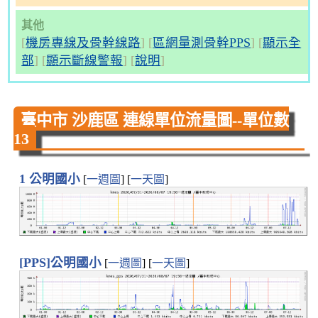
其他
[
機房專線及骨幹線路
] [
區網量測骨幹PPS
] [
顯示全
部
] [
顯示斷線警報
] [
說明
]
臺中市
沙鹿區
連線單位流量圖--單位數
13
1 公明國小
[
一週圖
] [
一天圖
]
[PPS]公明國小
[
一週圖
] [
一天圖
]