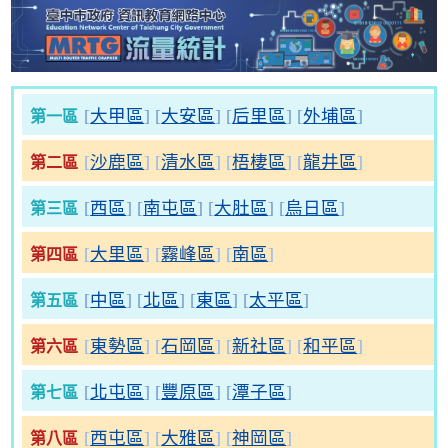
[
大甲區
] [
大安區
] [
后里區
] [
外埔區
]
第一區
[
沙鹿區
] [
清水區
] [
梧棲區
] [
龍井區
]
第二區
[
西區
] [
南屯區
] [
大肚區
] [
烏日區
]
第三區
[
大里區
] [
霧峰區
] [
南區
]
第四區
[
中區
] [
北區
] [
東區
] [
太平區
]
第五區
[
東勢區
] [
石岡區
] [
新社區
] [
和平區
]
第六區
[
北屯區
] [
豐原區
] [
潭子區
]
第七區
[
西屯區
] [
大雅區
] [
神岡區
]
第八區